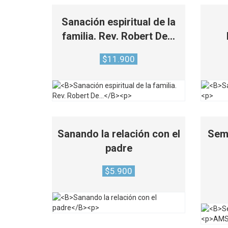
Sanación espiritual de la
familia. Rev. Robert De…
$
11.900
Sanando la relación con el
Semi
padre
$
5.900