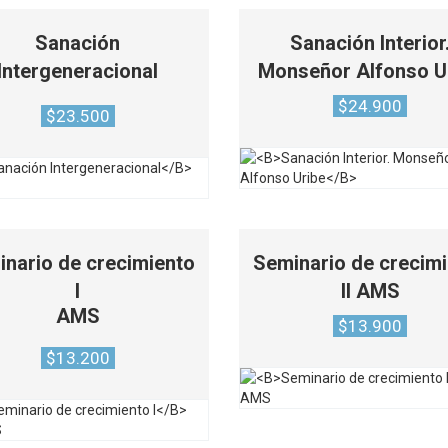
Sanación
Sanación Interior
Intergeneracional
Monseñor Alfonso U
$
24.900
$
23.500
nario de crecimiento
Seminario de crecim
I
II
AMS
AMS
$
13.900
$
13.200