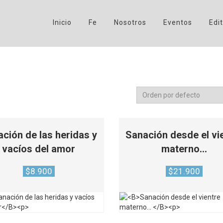
Inicio
Fe
Nosotros
Eventos
Edit
ción de las heridas y
Sanación desde el vi
vacíos del amor
materno…
$
8.900
$
21.900