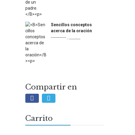
$13.500.
$7.500.
Sencillos conceptos
acerca de la oración
Original
Current
$
13.000
$
7.500
price
price
was:
is:
$13.000.
$7.500.
Compartir en
Carrito