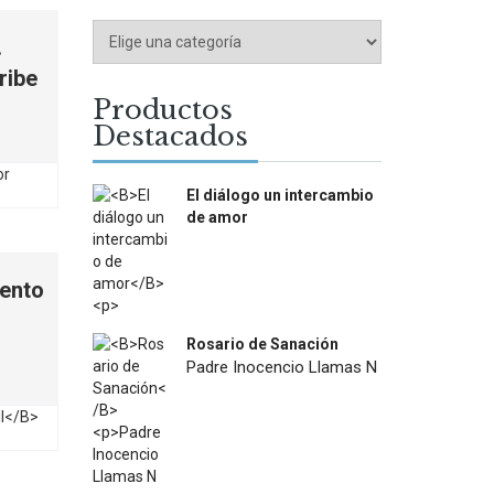
.
ribe
Productos
Destacados
El diálogo un intercambio
de amor
$
12.000
iento
Rosario de Sanación
Padre Inocencio Llamas N
$
18.900