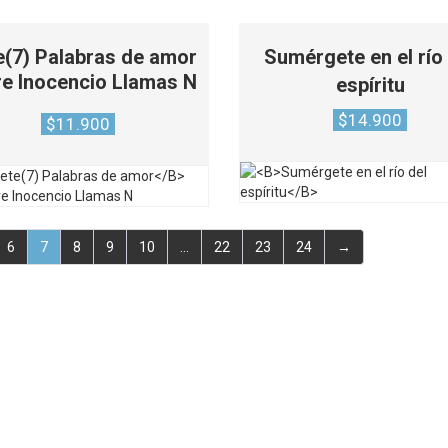
e(7) Palabras de amor
Sumérgete en el río
e Inocencio Llamas N
espíritu
$
14.900
$
11.900
6
7
8
9
10
…
22
23
24
→