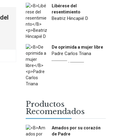
Libérese del
resentimiento
 del
Beatriz Hincapié D
$
12.500
De oprimida a mujer libre
Padre Carlos Triana
Original
Current
$
22.900
$
13.000
price
price
was:
is:
$22.900.
$13.000.
Productos
Recomendados
Amados por su corazón
de Padre