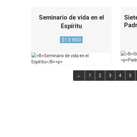
Seminario de vida en el
Siet
Padr
Espíritu
$
13.900
←
1
2
3
4
5