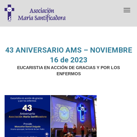
T
o
g
g
l
e
n
43 ANIVERSARIO AMS – NOVIEMBRE
a
16 de 2023
v
i
EUCARISTIA EN ACCIÓN DE GRACIAS Y POR LOS
g
ENFERMOS
a
t
i
o
n