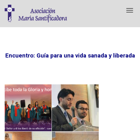
T
o
g
g
l
e
n
Encuentro:
Guía
para una vida sanada y liberada
a
v
i
g
a
t
i
o
n