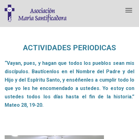
T
o
g
g
l
e
ACTIVIDADES PERIODICAS
n
a
v
“Vayan, pues, y hagan que todos los pueblos sean mis
i
discípulos. Bautícenlos en el Nombre del Padre y del
g
a
Hijo y del Espíritu Santo, y enséñenles a cumplir todo lo
t
que yo les he encomendado a ustedes. Yo estoy con
i
ustedes todos los días hasta el fin de la historia.”
o
n
Mateo 28, 19-20.