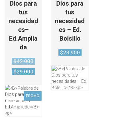
Dios para
Dios para
tus
tus
necesidad
necesidad
es–
es – Ed.
Ed.Amplia
Bolsillo
da
$
23.900
Original
$
42.900
price
Current
was:
$
29.000
price
$42.900.
is:
$29.000.
PROMO