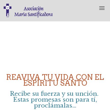
T
o
g
g
l
e
n
a
v
i
g
a
t
i
REAVIVA TU VIDA CON EL
o
ESPÍRITU SANTO
n
Recibe su fuerza y su unción.
Estas promesas son para tí,
proclámalas…