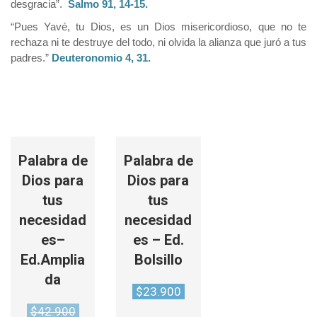
desgracia”.
Salmo 91, 14-15.
“Pues Yavé, tu Dios, es un Dios misericordioso, que no te
rechaza ni te destruye del todo, ni olvida la alianza que juró a tus
padres.”
Deuteronomio 4, 31.
Palabra de
Palabra de
Dios para
Dios para
tus
tus
necesidad
necesidad
es–
es – Ed.
Ed.Amplia
Bolsillo
da
$
23.900
Original
$
42.900
price