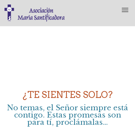
T
o
g
g
l
e
n
a
v
i
g
a
t
i
¿TE SIENTES SOLO?
o
n
No temas, el Señor siempre está
contigo. Estas promesas son
para tí, proclámalas…