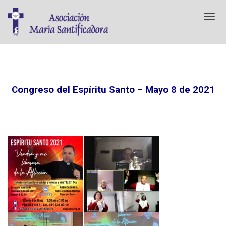
T
o
g
g
l
e
n
Congreso del
Espíritu
Santo – Mayo 8 de 2021
a
v
i
g
a
t
i
o
n