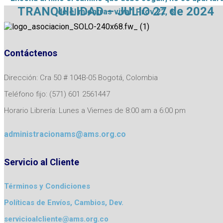
TRANQUILIDAD – JULIO 27 de 2024
de él mientras viva.” Prov 22, 6
Contáctenos
Dirección: Cra 50 # 104B-05 Bogotá, Colombia
Teléfono fijo: (571) 601 2561447
Horario Librería: Lunes a Viernes de 8:00 am a 6:00 pm
administracionams@ams.org.co
Servicio al Cliente
Términos y Condiciones
Políticas de Envíos, Cambios, Dev.
servicioalcliente@ams.org.co