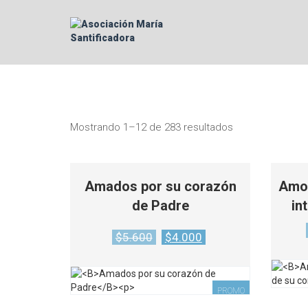
Mostrando 1–12 de 283 resultados
Amados por su corazón
Amor
de Padre
in
Original
Current
$
5.600
$
4.000
price
price
was:
is:
$5.600.
$4.000.
PROMO