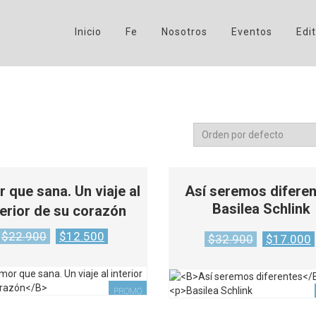
Inicio
Fe
Nosotros
Eventos
Edit
 que sana. Un viaje al
Así seremos difere
Basilea Schlink
terior de su corazón
Original
Current
Original
$
22.900
$
12.500
$
32.900
$
17.000
price
price
price
was:
is:
was:
$22.900.
$12.500.
$32.900.
PROMO