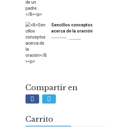
$13.500.
$7.500.
Sencillos conceptos
acerca de la oración
Original
Current
$
13.000
$
7.500
price
price
was:
is:
$13.000.
$7.500.
Compartir en
Carrito