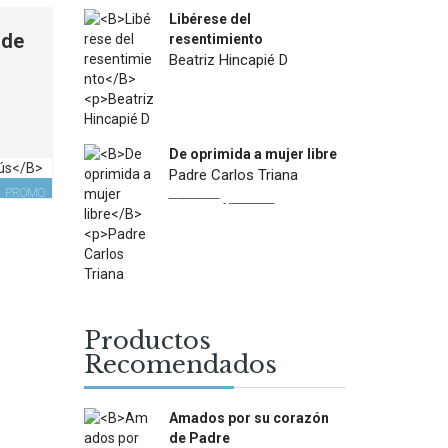
Libérese del
 de
resentimiento
Beatriz Hincapié D
$
12.500
Current
price
is:
De oprimida a mujer libre
$6.000.
Padre Carlos Triana
PROMO
Original
Current
$
22.900
$
13.000
price
price
was:
is:
$22.900.
$13.000.
Productos
Recomendados
Amados por su corazón
de Padre