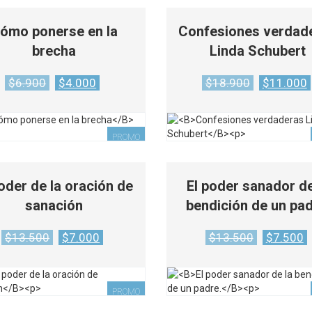
ómo ponerse en la
Confesiones verdad
brecha
Linda Schubert
Original
Current
Original
$
6.900
$
4.000
$
18.900
$
11.000
price
price
price
was:
is:
was:
$6.900.
$4.000.
$18.900.
PROMO
poder de la oración de
El poder sanador de
sanación
bendición de un pad
Original
Current
Original
$
13.500
$
7.000
$
13.500
$
7.500
price
price
price
was:
is:
was:
$13.500.
$7.000.
$13.500.
PROMO