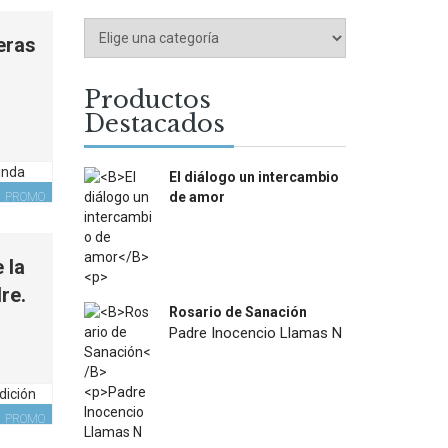
eras
Productos
Current
Destacados
price
is:
$11.000.
El diálogo un intercambio
de amor
PROMO
$
12.000
 la
re.
Rosario de Sanación
Current
Padre Inocencio Llamas N
price
$
18.900
is:
$7.500.
PROMO