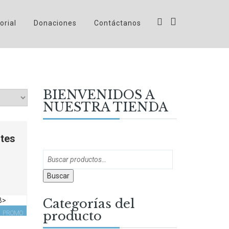
orial
Donaciones
Contáctanos
BIENVENIDOS A
NUESTRA TIENDA
ntes
Current
Buscar
price
is:
$17.000.
Categorías del
producto
PROMO