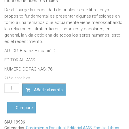
muchos de nuestros males.
De ahí surge la necesidad de publicar este libro, cuyo
propósito fundamental es presentar algunas reflexiones en
torno a una temática que actualmente viene menoscabando
las relaciones intrafamiliares, laborales y escolares, en
general, la vida cotidiana de todos los seres humanos, esto
es el resentimiento.
AUTOR: Beatriz Hincapié D.
EDITORIAL: AMS
NÚMERO DE PÁGINAS: 76
215 disponibles
Libérese
Añadir al carrito
del
resentimientoBeatriz
Hincapié
Compare
D
cantidad
SKU:
19986
Categorías:
Crecimiento Espiritual
,
Editorial AMS
,
Familia
,
Libros