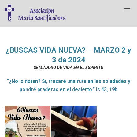
T
o
g
g
l
e
n
¿BUSCAS VIDA NUEVA? – MARZO 2 y
a
3 de 2024
v
i
SEMINARIO DE VIDA EN EL ESPÍRITU
g
a
“¿No lo notan? Sí, trazaré una ruta en las soledades y
t
pondré praderas en el desierto.” Is 43, 19b
i
o
n