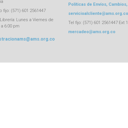
ia
Políticas de Envíos, Cambios,
 fijo: (571) 601 2561447
servicioalcliente@ams.org.c
Librería: Lunes a Viernes de
Tel fijo: (571) 601 2561447 Ext 
 a 6:00 pm
mercadeo@ams.org.co
stracionams@ams.org.co