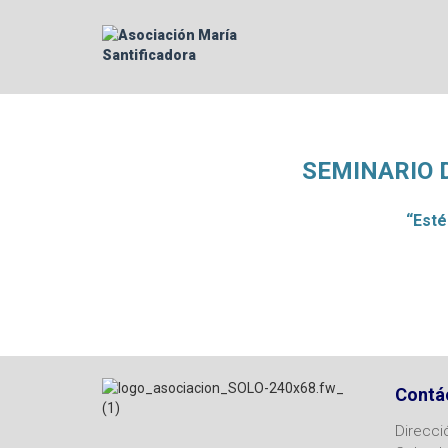
SEMINARIO D
“Esté
Contá
Direcci