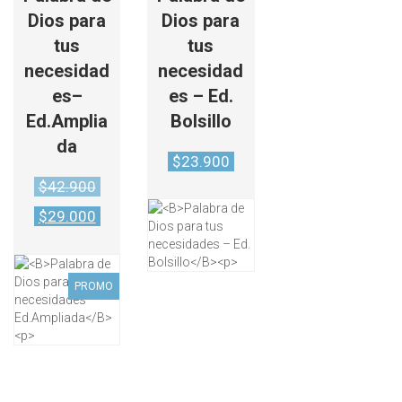
Dios para
Dios para
tus
tus
necesidad
necesidad
es–
es – Ed.
Ed.Amplia
Bolsillo
da
$
23.900
Original
$
42.900
price
Current
was:
$
29.000
price
$42.900.
is:
$29.000.
PROMO