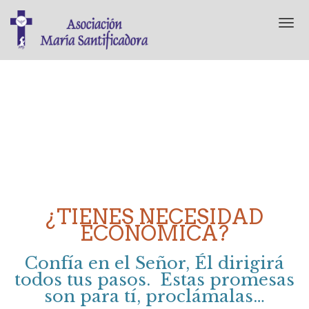
T
o
g
g
l
e
n
a
v
i
g
a
t
i
¿TIENES NECESIDAD
o
ECONÓMICA?
n
Confía en el Señor, Él dirigirá
todos tus pasos. Estas promesas
son para tí, proclámalas…