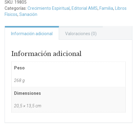
Triana
SKU:
19805
cantidad
Categorías:
Crecimiento Espiritual
,
Editorial AMS
,
Familia
,
Libros
Físicos
,
Sanación
Información adicional
Valoraciones (0)
Información adicional
Peso
268 g
Dimensiones
20,5 × 13,5 cm