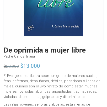
De oprimida a mujer libre
Padre Carlos Triana
Original
Current
$
13.000
$
22.900
price
price
El Evangelio nos ilustra sobre un grupo de mujeres sucias,
feas, enfermas, desaliñadas, débiles, pecadoras o llenas de
was:
is:
males, quienes son el vivo retrato de cómo están muchas
$22.900.
$13.000.
mujeres hoy: solas, aburridas, angustiadas, traumatizadas,
violadas, abandonadas, golpeadas y discriminadas.
Las niñas, jóvenes, señoras y abuelas, están llenas de