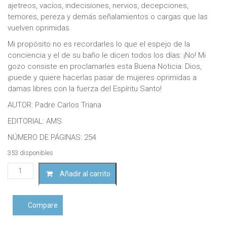
ajetreos, vacíos, indecisiones, nervios, decepciones,
temores, pereza y demás señalamientos o cargas que las
vuelven oprimidas.
Mi propósito no es recordarles lo que el espejo de la
conciencia y el de su baño le dicen todos los días: ¡No! Mi
gozo consiste en proclamarles esta Buena Noticia: Dios,
¡puede y quiere hacerlas pasar de mujeres oprimidas a
damas libres con la fuerza del Espíritu Santo!
AUTOR: Padre Carlos Triana
EDITORIAL: AMS
NÚMERO DE PÁGINAS: 254
353 disponibles
De
Añadir al carrito
oprimida
a
mujer
Compare
librePadre
Carlos