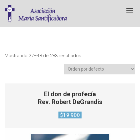
T
o
g
g
l
e
n
a
Mostrando 37–48 de 283 resultados
v
i
g
a
t
i
El don de profecía
o
Rev. Robert DeGrandis
n
$
19.900