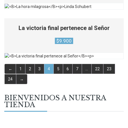
La victoria final pertenece al Señor
$
9.900
←
1
2
3
4
5
6
7
…
22
23
24
→
BIENVENIDOS A NUESTRA
TIENDA