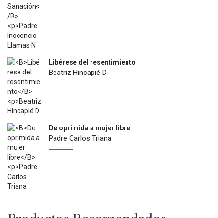
$
18.900
Libérese del resentimiento
Beatriz Hincapié D
$
12.500
De oprimida a mujer libre
Padre Carlos Triana
Original
Current
$
22.900
$
13.000
price
price
was:
is:
$22.900.
$13.000.