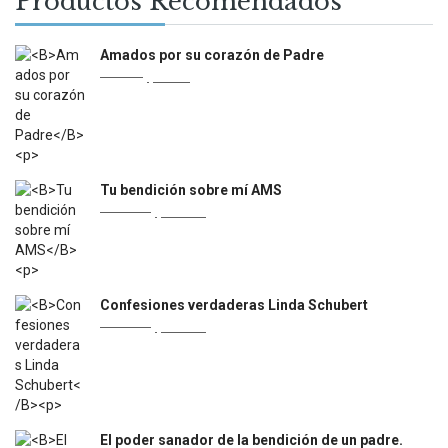
Productos Recomendados
Amados por su corazón de Padre
Original
Current
$
5.600
$
4.000
price
price
was:
is:
$5.600.
$4.000.
Tu bendición sobre mí AMS
Original
Current
$
18.700
$
10.000
price
price
was:
is:
$18.700.
$10.000.
Confesiones verdaderas Linda Schubert
Original
Current
$
18.900
$
11.000
price
price
was:
is:
$18.900.
$11.000.
El poder sanador de la bendición de un padre.