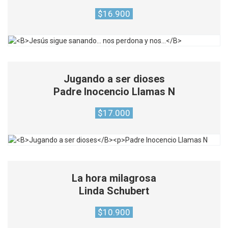
$
16.900
Jugando a ser dioses
Padre Inocencio Llamas N
$
17.000
La hora milagrosa
Linda Schubert
$
10.900