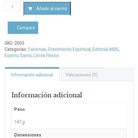
El
Añadir al carrito
don
de
profecíaRev.
Compare
Robert
DeGrandis
cantidad
SKU:
2005
Categorías:
Carismas
,
Crecimiento Espiritual
,
Editorial AMS
,
Espíritu Santo
,
Libros Físicos
Información adicional
Valoraciones (0)
Información adicional
Peso
147 g
Dimensiones