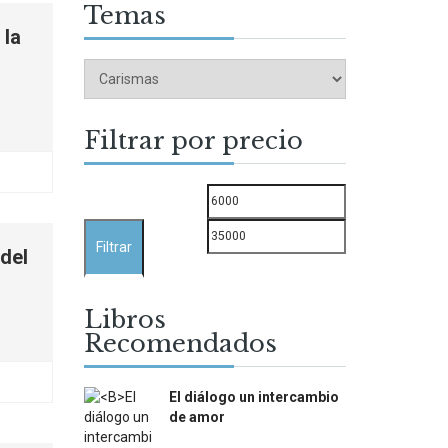
Temas
 la
Filtrar por precio
Precio
Precio
mínimo
máximo
Filtrar
 del
Libros
Recomendados
El diálogo un intercambio
de amor
$
12.000