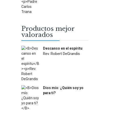
was:
is:
$22.900.
$13.000.
Productos mejor
valorados
Descanso en el espíritu
Rev. Robert DeGrandis
$
27.900
Dios mío: ¿Quién soy yo
para ti?
$
12.000