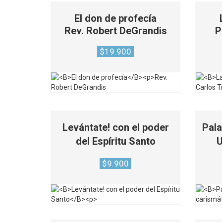
El don de profecía
Rev. Robert DeGrandis
P
$
19.900
Levántate! con el poder
Pala
del Espíritu Santo
U
$
9.900