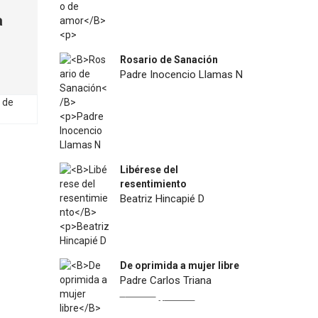
a
Rosario de Sanación
Padre Inocencio Llamas N
$
18.900
Libérese del
resentimiento
Beatriz Hincapié D
$
12.500
De oprimida a mujer libre
Padre Carlos Triana
Original
Current
$
22.900
$
13.000
price
price