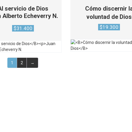
Al servicio de Dios
Cómo discernir l
 Alberto Echeverry N.
voluntad de Dios
$
19.300
$
31.400
1
2
→