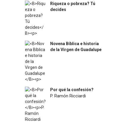
Riqueza o pobreza? Tú
decides
$
31.400
Novena Bíblica e historia
de la Virgen de Guadalupe
$
4.500
Por qué la confesión?
P. Ramón Ricciardi
$
7.200