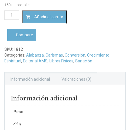
160 disponibles
Las
Añadir al carrito
bendiciones
de
la
Compare
alabanza
cantidad
SKU:
1812
Categorías:
Alabanza
,
Carismas
,
Conversión
,
Crecimiento
Espiritual
,
Editorial AMS
,
Libros Físicos
,
Sanación
Información adicional
Valoraciones (0)
Información adicional
Peso
84 g