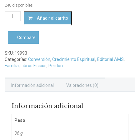
248 disponibles
Sanación
Añadir al carrito
de
las
heridas
Compare
del
hogar
cantidad
SKU:
19993
Categorías:
Conversión
,
Crecimiento Espiritual
,
Editorial AMS
,
Familia
,
Libros Físicos
,
Perdón
Información adicional
Valoraciones (0)
Información adicional
Peso
36 g