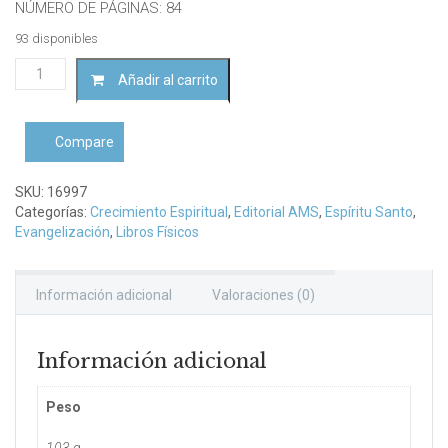
NÚMERO DE PÁGINAS: 84
93 disponibles
Seminario
Añadir al carrito
de
vida
en
Compare
el
Espíritu
cantidad
SKU:
16997
Categorías:
Crecimiento Espiritual
,
Editorial AMS
,
Espíritu Santo
,
Evangelización
,
Libros Físicos
Información adicional
Valoraciones (0)
Información adicional
Peso
103 g