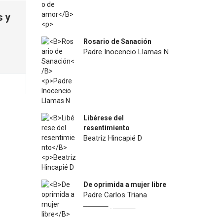
s y
Rosario de Sanación
Padre Inocencio Llamas N
$
18.900
Libérese del
resentimiento
Beatriz Hincapié D
$
12.500
De oprimida a mujer libre
Padre Carlos Triana
Original
Current
$
22.900
$
13.000
price
price