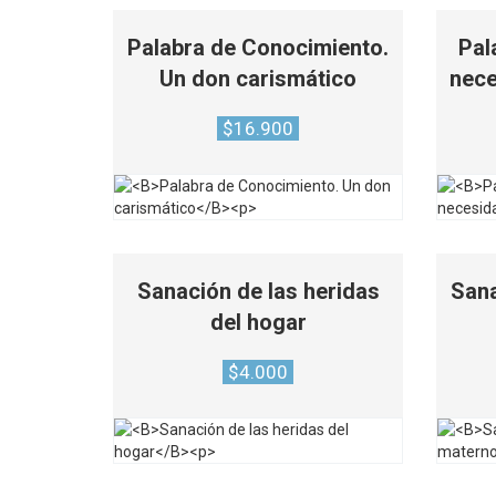
Palabra de Conocimiento.
Pal
Un don carismático
nece
$
16.900
Sanación de las heridas
Sana
del hogar
$
4.000