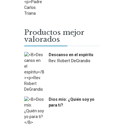
was:
is:
$22.900.
$13.000.
Productos mejor
valorados
Descanso en el espíritu
Rev. Robert DeGrandis
$
27.900
Dios mío: ¿Quién soy yo
para ti?
$
12.000