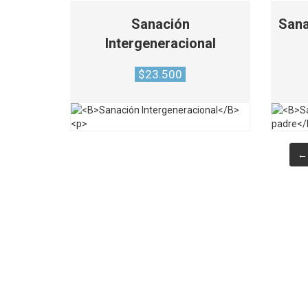
Sanación
Sana
Intergeneracional
$
23.500
←