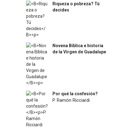
Riqueza o pobreza? Tú
decides
$
31.400
Novena Bíblica e historia
de la Virgen de Guadalupe
$
4.500
Por qué la confesión?
P. Ramón Ricciardi
$
7.200