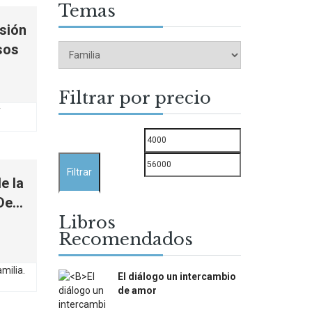
Temas
sión
sos
Filtrar por precio
Precio
Precio
mínimo
máximo
Filtrar
e la
 De…
Libros
Recomendados
El diálogo un intercambio
de amor
$
12.000