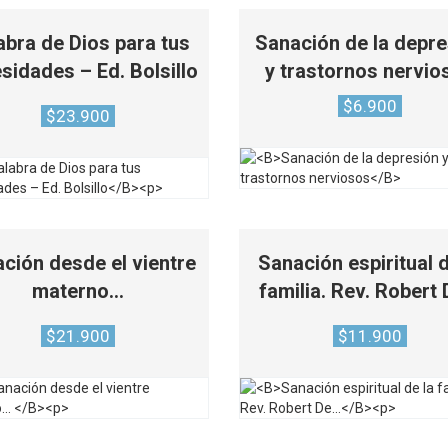
abra de Dios para tus
Sanación de la depre
sidades – Ed. Bolsillo
y trastornos nervio
$
6.900
$
23.900
ción desde el vientre
Sanación espiritual d
materno…
familia. Rev. Robert
$
21.900
$
11.900