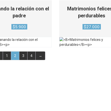
ndo la relación con el
Matrimonios felice
padre
perdurables
$
5.900
$
27.000
1
2
3
4
→