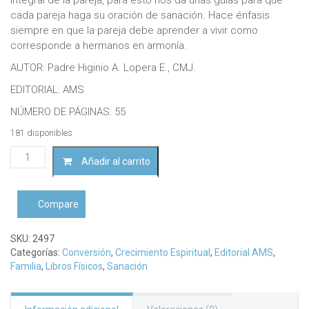
cada pareja haga su oración de sanación. Hace énfasis
siempre en que la pareja debe aprender a vivir como
corresponde a hermanos en armonía.
AUTOR: Padre Higinio A. Lopera E., CMJ.
EDITORIAL: AMS
NÚMERO DE PÁGINAS: 55
181 disponibles
Oración
Añadir al carrito
de
sanación
de
Compare
matrimonios
y
parejas
SKU:
2497
cantidad
Categorías:
Conversión
,
Crecimiento Espiritual
,
Editorial AMS
,
Familia
,
Libros Físicos
,
Sanación