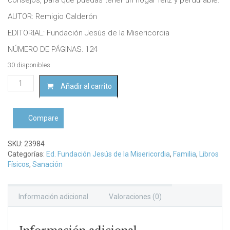
AUTOR: Remigio Calderón
EDITORIAL: Fundación Jesús de la Misericordia
NÚMERO DE PÁGINAS: 124
30 disponibles
Matrimonios
Añadir al carrito
felices
y
perdurables
Compare
cantidad
SKU:
23984
Categorías:
Ed. Fundación Jesús de la Misericordia
,
Familia
,
Libros
Físicos
,
Sanación
Información adicional
Valoraciones (0)