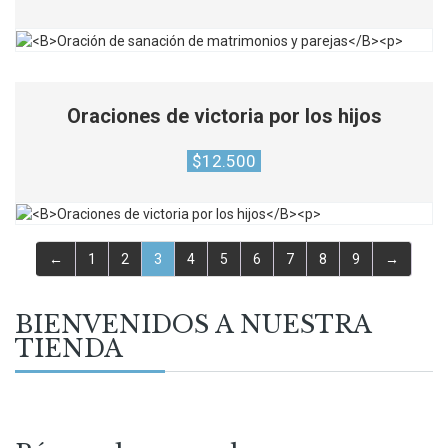
Oraciones de victoria por los hijos
$
12.500
←
1
2
3
4
5
6
7
8
9
→
BIENVENIDOS A NUESTRA
TIENDA