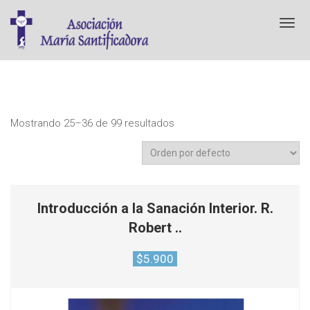
T
o
g
g
l
e
n
a
Mostrando 25–36 de 99 resultados
v
i
g
a
t
i
Introducción a la Sanación Interior. R.
o
Robert ..
n
$
5.900