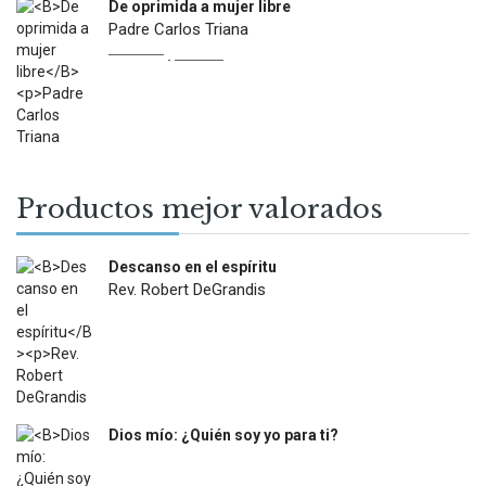
De oprimida a mujer libre
Padre Carlos Triana
Original
Current
$
22.900
$
13.000
price
price
was:
is:
$22.900.
$13.000.
Productos mejor valorados
Descanso en el espíritu
Rev. Robert DeGrandis
$
27.900
Dios mío: ¿Quién soy yo para ti?
$
12.000