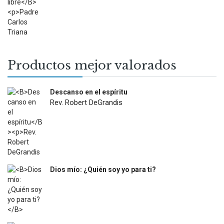
price
price
was:
is:
$22.900.
$13.000.
Productos mejor valorados
Descanso en el espíritu
Rev. Robert DeGrandis
$
27.900
Dios mío: ¿Quién soy yo para ti?
$
12.000