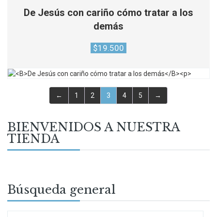
De Jesús con cariño cómo tratar a los
demás
$
19.500
←
1
2
3
4
5
→
BIENVENIDOS A NUESTRA
TIENDA
Búsqueda general