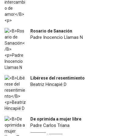
Rosario de Sanación
Padre Inocencio Llamas N
$
18.900
Libérese del resentimiento
Beatriz Hincapié D
$
12.500
De oprimida a mujer libre
Padre Carlos Triana
Original
Current
$
22.900
$
13.000