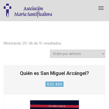
T
o
g
g
l
e
n
a
Mostrando 25–36 de 51 resultados
v
i
g
a
t
i
Quién es San Miguel Arcángel?
o
n
$
32.400