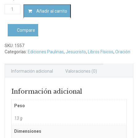
La
Añadir al carrito
hora
de
la
Compare
Misericordia
(
Bolsilibro
SKU:
1557
)
Categorías:
Ediciones Paulinas
,
Jesucristo
,
Libros Físicos
,
Oración
cantidad
Información adicional
Valoraciones (0)
Información adicional
Peso
13 g
Dimensiones