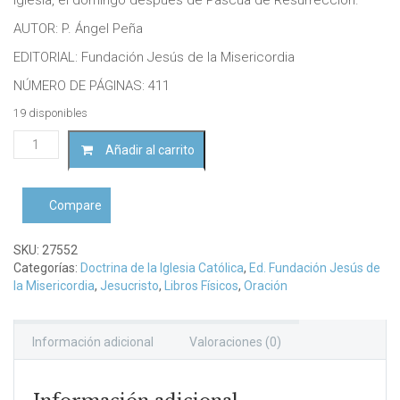
AUTOR: P. Ángel Peña
EDITORIAL: Fundación Jesús de la Misericordia
NÚMERO DE PÁGINAS: 411
19 disponibles
Santa
Añadir al carrito
Faustina
Kowalska
y
Compare
el
Señor
de
SKU:
27552
la
Categorías:
Doctrina de la Iglesia Católica
,
Ed. Fundación Jesús de
Divina...
la Misericordia
,
Jesucristo
,
Libros Físicos
,
Oración
cantidad
Información adicional
Valoraciones (0)