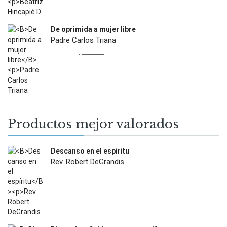
De oprimida a mujer libre
Padre Carlos Triana
Original
Current
$
22.900
$
13.000
price
price
was:
is:
$22.900.
$13.000.
Productos mejor valorados
Descanso en el espíritu
Rev. Robert DeGrandis
$
27.900