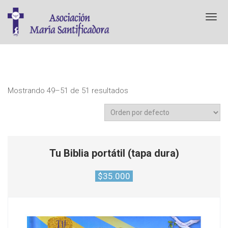
T
o
g
g
l
e
n
a
Mostrando 49–51 de 51 resultados
v
i
g
a
t
i
Tu Biblia portátil (tapa dura)
o
n
$
35.000