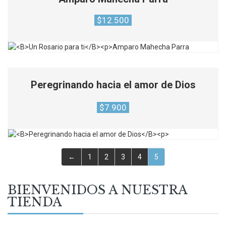
$
12.500
Peregrinando hacia el amor de Dios
$
7.900
←
1
2
3
4
5
BIENVENIDOS A NUESTRA
TIENDA