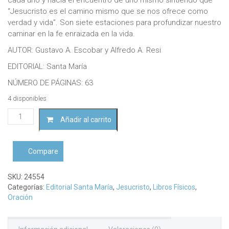
“Jesucristo es el camino mismo que se nos ofrece como
verdad y vida”. Son siete estaciones para profundizar nuestro
caminar en la fe enraizada en la vida.
AUTOR: Gustavo A. Escobar y Alfredo A. Resi
EDITORIAL: Santa María
NÚMERO DE PÁGINAS: 63
4 disponibles
Peregrinando
Añadir al carrito
hacia
el
amor
Compare
de
Dios
cantidad
SKU:
24554
Categorías:
Editorial Santa María
,
Jesucristo
,
Libros Físicos
,
Oración