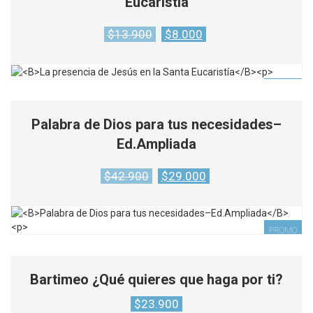
Eucaristía
Original
Current
$
13.900
$
8.000
price
price
was:
is:
$13.900.
$8.000.
PROMO
Palabra de Dios para tus necesidades–
Ed.Ampliada
Original
Current
$
42.900
$
29.000
price
price
was:
is:
$42.900.
$29.000.
PROMO
Bartimeo ¿Qué quieres que haga por ti?
$
23.900