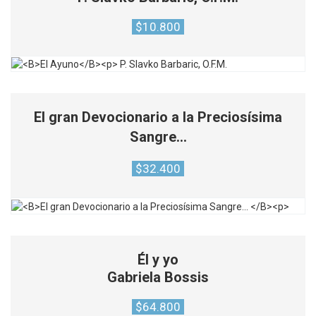
$
10.800
El gran Devocionario a la Preciosísima
Sangre…
$
32.400
Él y yo
Gabriela Bossis
$
64.800