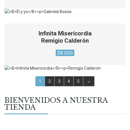
Infinita Misericordia
Remigio Calderón
$
8.000
1
2
3
4
5
→
BIENVENIDOS A NUESTRA
TIENDA