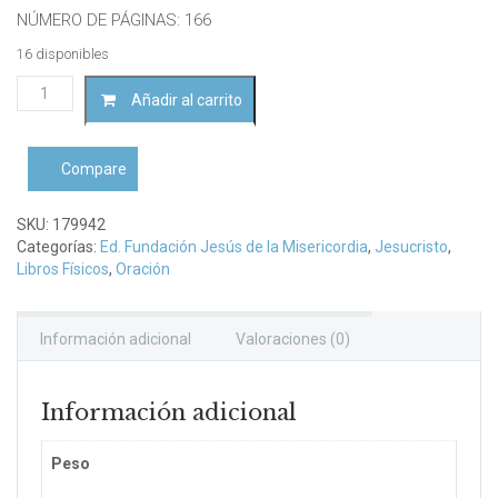
NÚMERO DE PÁGINAS: 166
16 disponibles
El
Añadir al carrito
gran
Devocionario
a
Compare
la
Preciosísima
Sangre...
SKU:
179942
cantidad
Categorías:
Ed. Fundación Jesús de la Misericordia
,
Jesucristo
,
Libros Físicos
,
Oración
Información adicional
Valoraciones (0)
Información adicional
Peso