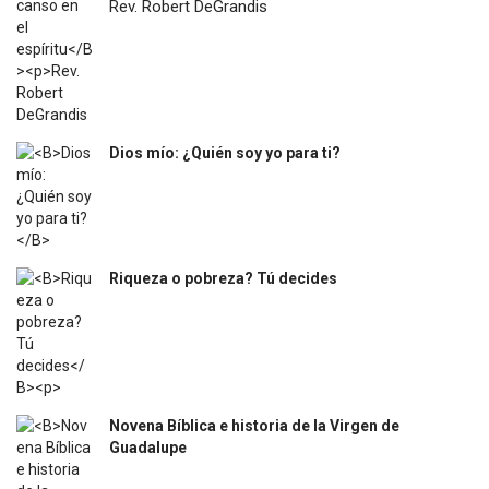
Rev. Robert DeGrandis
$
27.900
Dios mío: ¿Quién soy yo para ti?
$
12.000
Riqueza o pobreza? Tú decides
$
31.400
Novena Bíblica e historia de la Virgen de
Guadalupe
$
4.500