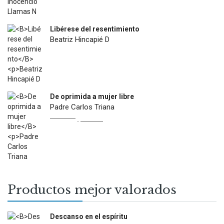
Libérese del resentimiento
Beatriz Hincapié D
$
12.500
De oprimida a mujer libre
Padre Carlos Triana
Original
Current
$
22.900
$
13.000
price
price
was:
is:
$22.900.
$13.000.
Productos mejor valorados
Descanso en el espíritu