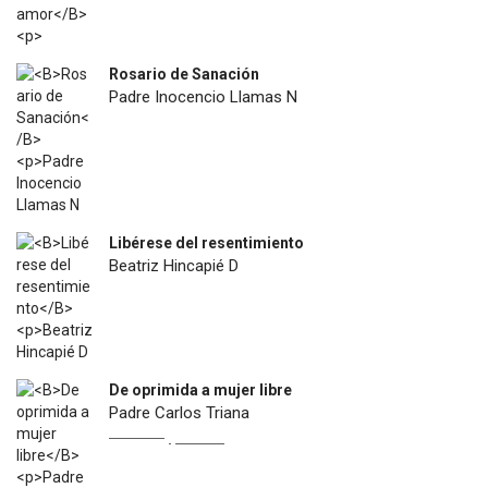
Rosario de Sanación
Padre Inocencio Llamas N
$
18.900
Libérese del resentimiento
Beatriz Hincapié D
$
12.500
De oprimida a mujer libre
Padre Carlos Triana
Original
Current
$
22.900
$
13.000
price
price
was:
is: