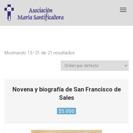
T
o
g
g
l
e
n
a
Mostrando 13–21 de 21 resultados
v
i
g
a
t
i
Novena y biografía de San Francisco de
o
Sales
n
$
5.000