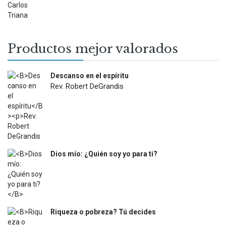
$22.900.
$13.000.
Productos mejor valorados
Descanso en el espíritu
Rev. Robert DeGrandis
$
27.900
Dios mío: ¿Quién soy yo para ti?
$
12.000
Riqueza o pobreza? Tú decides
$
31.400