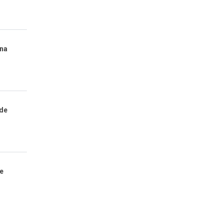
ana
 de
e