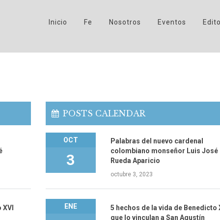
Inicio
Fe
Nosotros
Eventos
Edito
POSTS CALENDAR
OCT
Palabras del nuevo cardenal
é
colombiano monseñor Luis José
3
Rueda Aparicio
octubre 3, 2023
ENE
o XVI
5 hechos de la vida de Benedicto 
que lo vinculan a San Agustín