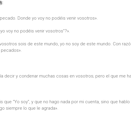
):
 pecado. Donde yo voy no podéis venir vosotros».
 yo voy no podéis venir vosotros”?».
ba: vosotros sois de este mundo, yo no soy de este mundo. Con raz
s pecados».
ría decir y condenar muchas cosas en vosotros; pero el que me h
réis que “Yo soy”, y que no hago nada por mi cuenta, sino que hab
go siempre lo que le agrada».