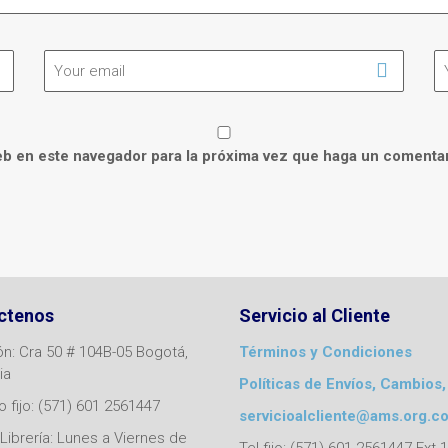
eb en este navegador para la próxima vez que haga un comentar
ctenos
Servicio al Cliente
ón: Cra 50 # 104B-05 Bogotá,
Términos y Condiciones
ia
Políticas de Envíos, Cambios,
 fijo: (571) 601 2561447
servicioalcliente@ams.org.c
Librería: Lunes a Viernes de
Tel fijo: (571) 601 2561447 Ext 