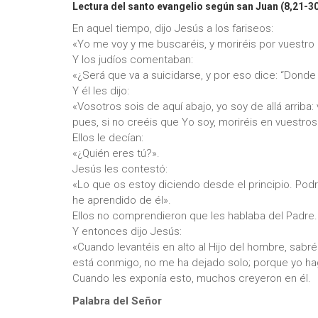
Lectura del santo evangelio según san Juan (8,21-30
En aquel tiempo, dijo Jesús a los fariseos:
«Yo me voy y me buscaréis, y moriréis por vuestro
Y los judíos comentaban:
«¿Será que va a suicidarse, y por eso dice: “Donde
Y él les dijo:
«Vosotros sois de aquí abajo, yo soy de allá arri
pues, si no creéis que Yo soy, moriréis en vuestro
Ellos le decían:
«¿Quién eres tú?».
Jesús les contestó:
«Lo que os estoy diciendo desde el principio. Pod
he aprendido de él».
Ellos no comprendieron que les hablaba del Padre.
Y entonces dijo Jesús:
«Cuando levantéis en alto al Hijo del hombre, sab
está conmigo, no me ha dejado solo; porque yo ha
Cuando les exponía esto, muchos creyeron en él.
Palabra del Señor