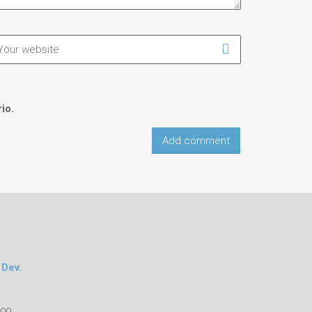
io.
 Dev.
o
109