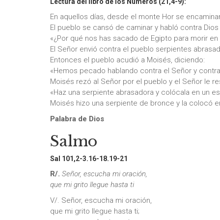
Lectura del libro de los Números (21,4-9):
En aquellos días, desde el monte Hor se encaminaro
El pueblo se cansó de caminar y habló contra Dios
«¿Por qué nos has sacado de Egipto para morir en 
El Señor envió contra el pueblo serpientes abrasad
Entonces el pueblo acudió a Moisés, diciendo:
«Hemos pecado hablando contra el Señor y contra t
Moisés rezó al Señor por el pueblo y el Señor le r
«Haz una serpiente abrasadora y colócala en un es
Moisés hizo una serpiente de bronce y la colocó en
Palabra de Dios
Salmo
Sal 101,2-3.16-18.19-21
R/.
Señor, escucha mi oración,
que mi grito llegue hasta ti
V/. Señor, escucha mi oración,
que mi grito llegue hasta ti;