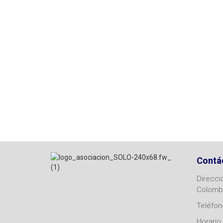
Contá
Direcci
Colomb
Teléfono
Horario 