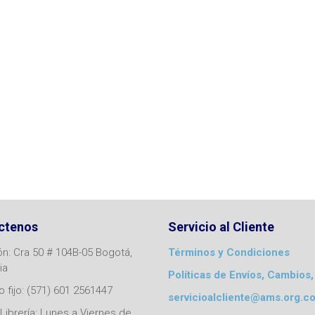
ctenos
Servicio al Cliente
ón: Cra 50 # 104B-05 Bogotá,
Términos y Condiciones
ia
Políticas de Envíos, Cambios,
 fijo: (571) 601 2561447
servicioalcliente@ams.org.c
Librería: Lunes a Viernes de