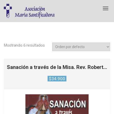
T
o
g
g
l
e
n
a
Mostrando 6 resultados
v
i
g
a
Sanación a través de la Misa. Rev. Robert…
t
i
$
34.900
o
n