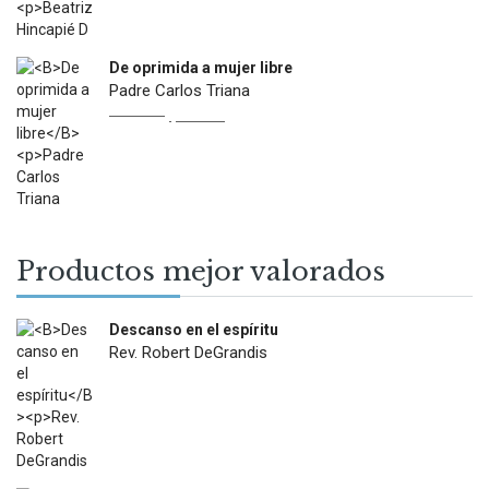
De oprimida a mujer libre
Padre Carlos Triana
Original
Current
$
22.900
$
13.000
price
price
was:
is:
$22.900.
$13.000.
Productos mejor valorados
Descanso en el espíritu
Rev. Robert DeGrandis
$
27.900