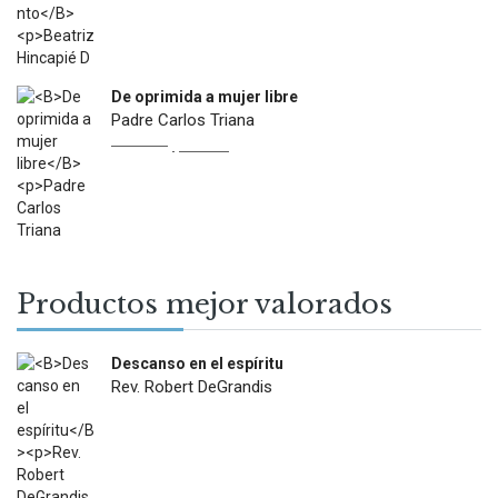
De oprimida a mujer libre
Padre Carlos Triana
Original
Current
$
22.900
$
13.000
price
price
was:
is:
$22.900.
$13.000.
Productos mejor valorados
Descanso en el espíritu
Rev. Robert DeGrandis
$
27.900