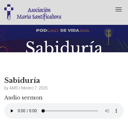
T
o
g
g
l
e
Sabiduría
n
a
v
i
febrero 7, 2025
No Comments
g
a
t
Sabiduría
i
by AMS | febrero 7, 2025
o
n
Audio sermon