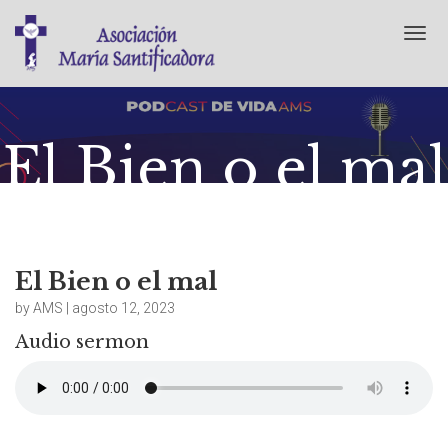
T
o
g
g
l
e
El Bien o el mal
n
a
v
i
agosto 12, 2023
No Comments
g
a
t
El Bien o el mal
i
by AMS | agosto 12, 2023
o
n
Audio sermon