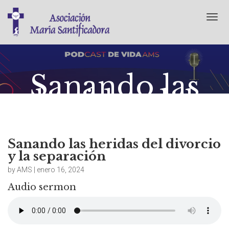
T
o
g
g
l
e
Sanando las
n
heridas del
a
v
divorcio y la
i
separación
g
a
t
Sanando las heridas del divorcio
i
y la separación
enero 16, 2024
No Comments
o
by AMS | enero 16, 2024
n
Audio sermon