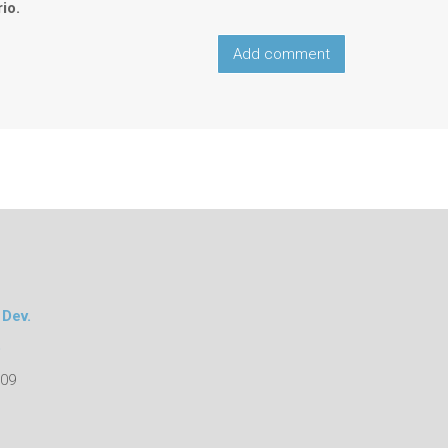
io.
 Dev.
o
109