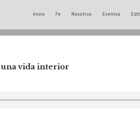
Inicio
Fe
Nosotros
Eventos
Edit
 una vida interior
nvita a llevar un
mayo 30, 2025
No Comments