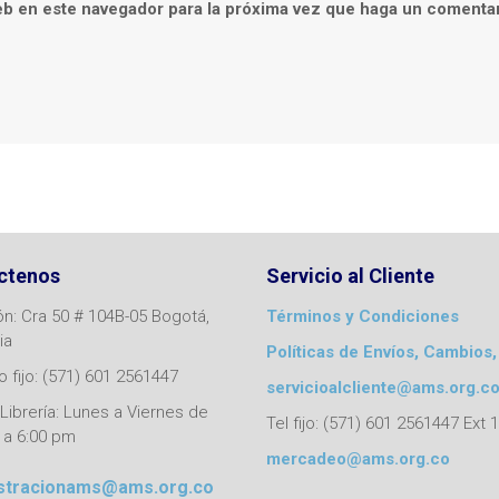
eb en este navegador para la próxima vez que haga un comentar
ctenos
Servicio al Cliente
ón: Cra 50 # 104B-05 Bogotá,
Términos y Condiciones
ia
Políticas de Envíos, Cambios,
 fijo: (571) 601 2561447
servicioalcliente@ams.org.c
Librería: Lunes a Viernes de
Tel fijo: (571) 601 2561447 Ext 
 a 6:00 pm
mercadeo@ams.org.co
stracionams@ams.org.co