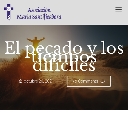
T
o
g
g
l
e
El pecado y los
n
tiempos
a
v
difíciles
i
g
a
t
octubre 26, 2021
No Comments
i
o
n