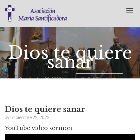
T
o
g
g
l
e
Dios te quiere
n
sanar
a
v
i
g
diciembre 22, 2022
No Comments
a
t
i
o
n
Dios te quiere sanar
by | diciembre 22, 2022
YouTube video sermon