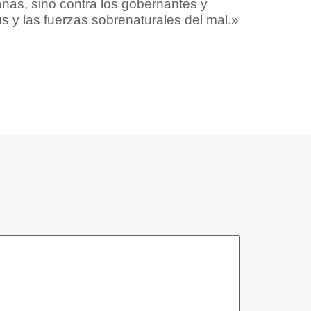
as, sino contra los gobernantes y
flecha
s y las fuerzas sobrenaturales del mal.»
arriba/abajo
para
aumentar
o
disminuir
el
volumen.