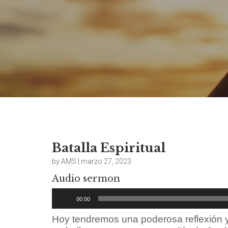
Batalla Espiritual
by AMS | marzo 27, 2023
Audio sermon
Reproductor
00:00
de
audio
Hoy tendremos una poderosa reflexión y 