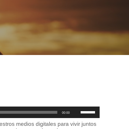
Utiliza
00:00
las
teclas
tros medios digitales para vivir juntos
de