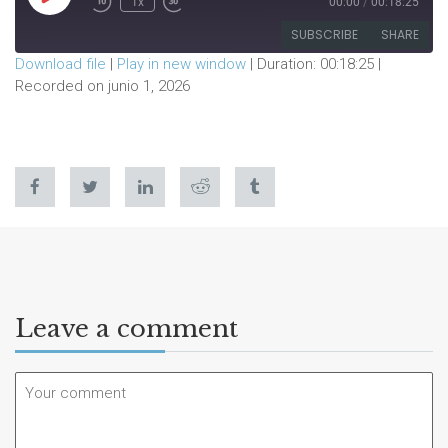
1x
00:00
/
00:18:25
Episode
SUBSCRIBE
SHARE
Download file
|
Play in new window
|
Duration: 00:18:25
|
Recorded on junio 1, 2026
SHARE
RSS FEED
LINK
EMBED
Leave a comment