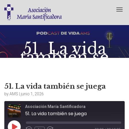
T
o
g
g
l
e
51. La vida
n
también se
a
v
juega
i
g
a
t
junio 1, 2026
No Comments
51. La vida también se juega
i
o
by AMS | junio 1, 2026
n
Asociación María Santificadora
51. La vida también se juega
Play