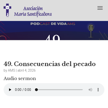
T
o
g
g
l
e
49.
n
Consecuencias
a
v
del pecado
i
g
a
49. Consecuencias del pecado
t
abril 4, 2026
No Comments
by AMS | abril 4, 2026
i
o
Audio sermon
n