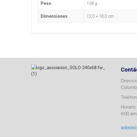
Peso
138 g
Dimensiones
12,0 × 18,0 cm
Contá
Direcci
Colomb
Teléfono
Horario 
8:00 am
admini