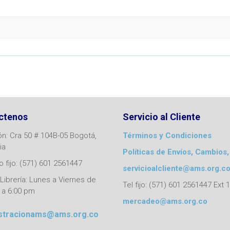
ctenos
Servicio al Cliente
ón: Cra 50 # 104B-05 Bogotá,
Términos y Condiciones
ia
Políticas de Envíos, Cambios,
 fijo: (571) 601 2561447
servicioalcliente@ams.org.c
Librería: Lunes a Viernes de
Tel fijo: (571) 601 2561447 Ext 
 a 6:00 pm
mercadeo@ams.org.co
stracionams@ams.org.co