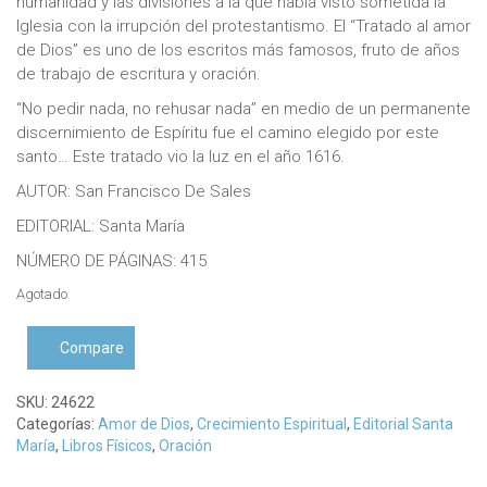
humanidad y las divisiones a la que había visto sometida la
Iglesia con la irrupción del protestantismo. El “Tratado al amor
de Dios” es uno de los escritos más famosos, fruto de años
de trabajo de escritura y oración.
“No pedir nada, no rehusar nada” en medio de un permanente
discernimiento de Espíritu fue el camino elegido por este
santo… Este tratado vio la luz en el año 1616.
AUTOR: San Francisco De Sales
EDITORIAL: Santa María
NÚMERO DE PÁGINAS: 415
Agotado
Compare
SKU:
24622
Categorías:
Amor de Dios
,
Crecimiento Espiritual
,
Editorial Santa
María
,
Libros Físicos
,
Oración