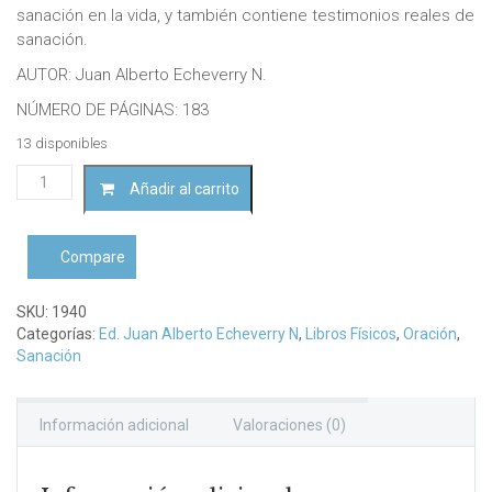
sanación en la vida, y también contiene testimonios reales de
sanación.
AUTOR: Juan Alberto Echeverry N.
NÚMERO DE PÁGINAS: 183
13 disponibles
Sí
Añadir al carrito
es
posible
sanarJuan
Compare
Alberto
Echeverry
N
SKU:
1940
cantidad
Categorías:
Ed. Juan Alberto Echeverry N
,
Libros Físicos
,
Oración
,
Sanación
Información adicional
Valoraciones (0)